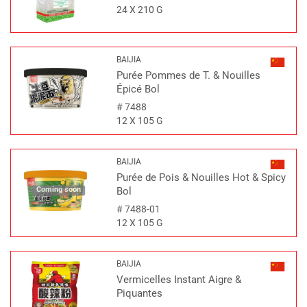
24 X 210 G
BAIJIA
Purée Pommes de T. & Nouilles
Épicé Bol
#
7488
12 X 105 G
BAIJIA
Purée de Pois & Nouilles Hot & Spicy
Coming soon
Bol
#
7488-01
12 X 105 G
BAIJIA
Vermicelles Instant Aigre &
Piquantes