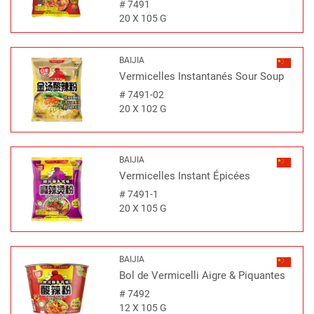
#
7491
20 X 105 G
BAIJIA
Vermicelles Instantanés Sour Soup
#
7491-02
20 X 102 G
BAIJIA
Vermicelles Instant Épicées
#
7491-1
20 X 105 G
BAIJIA
Bol de Vermicelli Aigre & Piquantes
#
7492
12 X 105 G