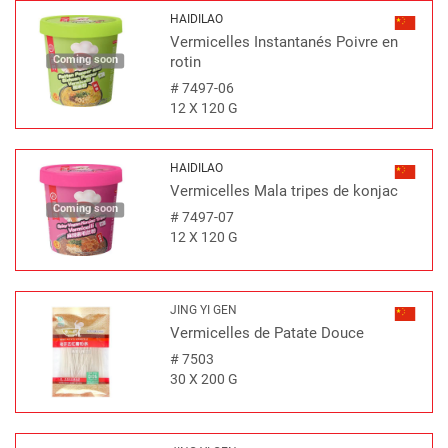
HAIDILAO
Vermicelles Instantanés Poivre en
Coming soon
rotin
#
7497-06
12 X 120 G
HAIDILAO
Vermicelles Mala tripes de konjac
Coming soon
#
7497-07
12 X 120 G
JING YI GEN
Vermicelles de Patate Douce
#
7503
30 X 200 G