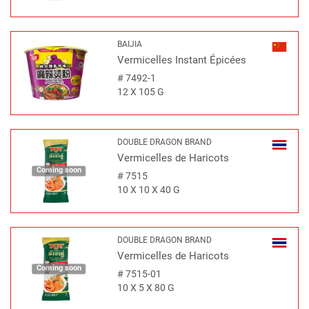
BAIJIA
Vermicelles Instant Épicées
#
7492-1
12 X 105 G
DOUBLE DRAGON BRAND
Vermicelles de Haricots
Coming soon
#
7515
10 X 10 X 40 G
DOUBLE DRAGON BRAND
Vermicelles de Haricots
Coming soon
#
7515-01
10 X 5 X 80 G