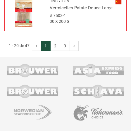
JING YI GEN
Vermicelles Patate Douce Large
#
7503-1
30 X 200 G
1 - 20 de 47
1
2
3