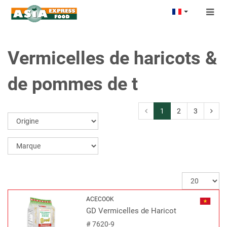
Togg
navig
Vermicelles de haricots &
de pommes de t
1
2
3
ACECOOK
GD Vermicelles de Haricot
#
7620-9