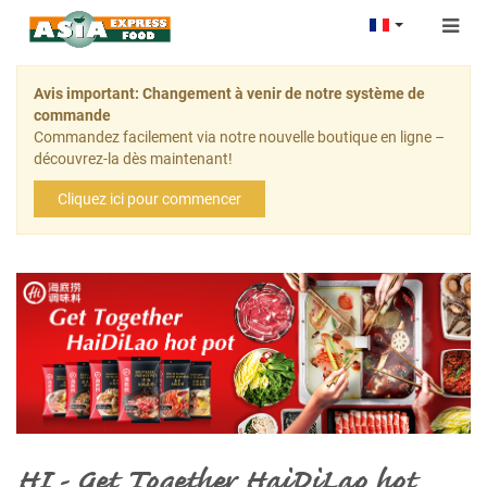
Togg
navig
Avis important: Changement à venir de notre système de
commande
Commandez facilement via notre nouvelle boutique en ligne –
découvrez-la dès maintenant!
Cliquez ici pour commencer
HI - Get Together HaiDiLao hot