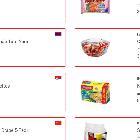
3
F
tanée Tom Yum
C
3
I
ettes
N
8
K
s Crabe 5-Pack
S