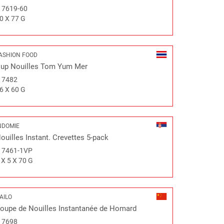
#
7619-60
0 X 77 G
ASHION FOOD
up Nouilles Tom Yum Mer
#
7482
6 X 60 G
NDOMIE
ouilles Instant. Crevettes 5-pack
#
7461-1VP
 X 5 X 70 G
AILO
oupe de Nouilles Instantanée de Homard
#
7698