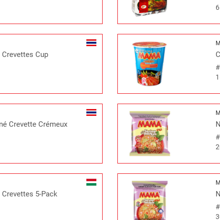
6
s Crevettes Cup
C
1
ané Crevette Crémeux
N
2
 Crevettes 5-Pack
N
3