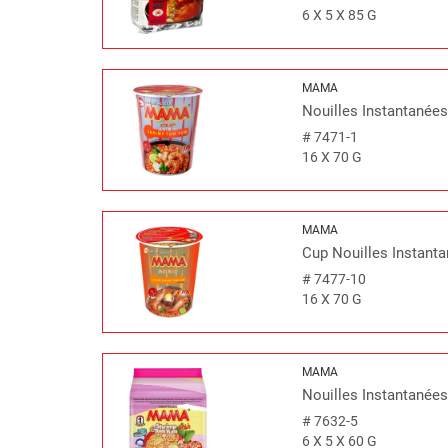
6 X 5 X 85 G
MAMA
Nouilles Instantanée
#
7471-1
16 X 70 G
MAMA
Cup Nouilles Instant
#
7477-10
16 X 70 G
MAMA
Nouilles Instantanées
#
7632-5
6 X 5 X 60 G