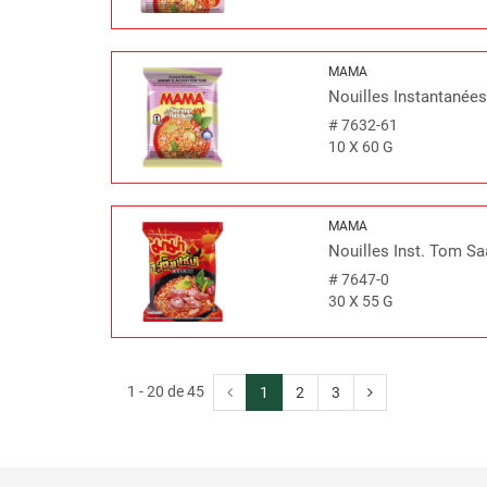
MAMA
Nouilles Instantanées
#
7632-61
10 X 60 G
MAMA
Nouilles Inst. Tom S
#
7647-0
30 X 55 G
1 - 20 de 45
1
2
3