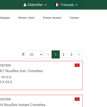
S'identifier
Français
talogues
Devenir client
Postes vacants
Contact
1
2
3
CECOOK
LT Nouilles Inst. Crevettes
#
7610-0
0 X 83 G
CECOOK
H Nouilles Instant Crevettes