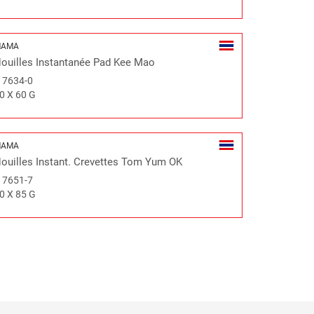
MAMA
ouilles Instantanée Pad Kee Mao
#
7634-0
0 X 60 G
MAMA
ouilles Instant. Crevettes Tom Yum OK
#
7651-7
0 X 85 G