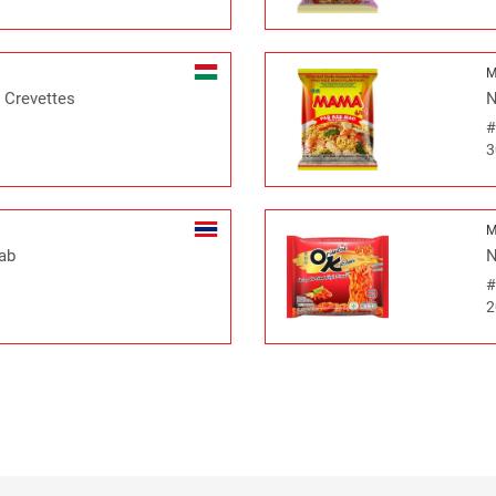
 Crevettes
N
3
aab
N
2