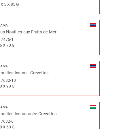
 X 5 X 85 G
MAMA
up Nouilles aux Fruits de Mer
#
7475-1
6 X 70 G
MAMA
ouilles Instant. Crevettes
#
7632-10
0 X 90 G
MAMA
ouilles Instantanée Crevettes
#
7632-6
0 X 60 G