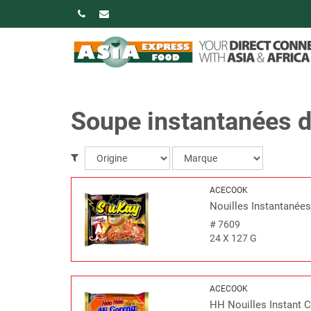
Soupe instantanées de
ACECOOK
Nouilles Instantanées
#
7609
24 X 127 G
ACECOOK
HH Nouilles Instant 