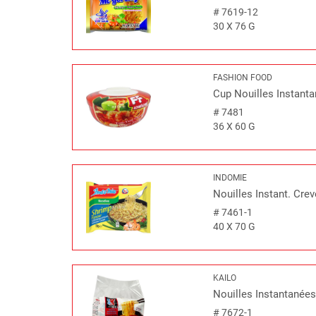
#
7619-12
30 X 76 G
FASHION FOOD
Cup Nouilles Instan
#
7481
36 X 60 G
INDOMIE
Nouilles Instant. Crev
#
7461-1
40 X 70 G
KAILO
Nouilles Instantanée
#
7672-1