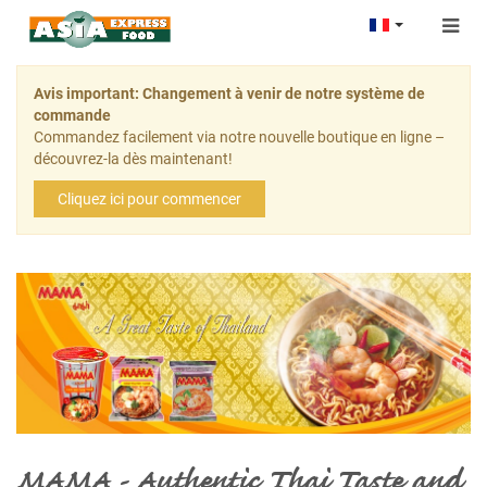
Togg
navig
Avis important: Changement à venir de notre système de
commande
Commandez facilement via notre nouvelle boutique en ligne –
découvrez-la dès maintenant!
Cliquez ici pour commencer
MAMA - Authentic Thai Taste and