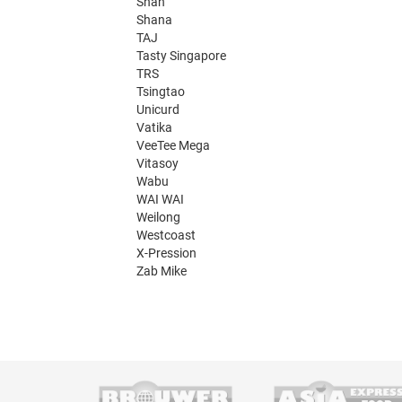
Shan
Shana
TAJ
Tasty Singapore
TRS
Tsingtao
Unicurd
Vatika
VeeTee Mega
Vitasoy
Wabu
WAI WAI
Weilong
Westcoast
X-Pression
Zab Mike