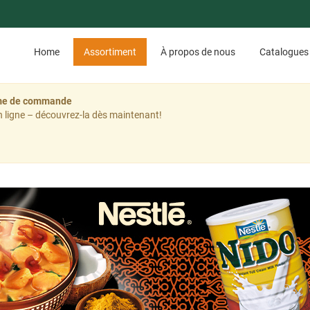
Home
Assortiment
À propos de nous
Catalogues
tème de commande
 ligne – découvrez-la dès maintenant!