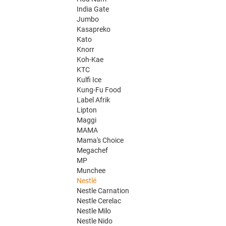
India Gate
Jumbo
Kasapreko
Kato
Knorr
Koh-Kae
KTC
Kulfi Ice
Kung-Fu Food
Label Afrik
Lipton
Maggi
MAMA
Mama's Choice
Megachef
MP
Munchee
Nestlé
Nestle Carnation
Nestle Cerelac
Nestle Milo
Nestle Nido