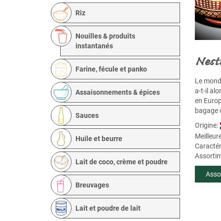
Riz
Nouilles & produits
instantanés
Nest
Farine, fécule et panko
Le monde
a-t-il a
Assaisonnements & épices
en Europ
bagage c
Sauces
Origine:
Meilleur
Huile et beurre
Caractér
Assortime
Lait de coco, crème et poudre
Asso
Breuvages
Lait et poudre de lait