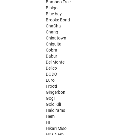
Bamboo Tree
Bibigo
Blue bay
Brooke Bond
ChaCha
Chang
Chinatown
Chiquita
Cobra
Dabur
Del Monte
Delico
DODO
Euro
Frooti
Gingerbon
Gogi
Gold Kili
Haldirams
Hem
HI
Hikari Miso
Hoa Nam