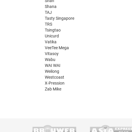
Shan
Shana
TAJ
Tasty Singapore
TRS
Tsingtao
Unicurd
Vatika
VeeTee Mega
Vitasoy
Wabu
WAI WAI
Weilong
Westcoast
X-Pression
Zab Mike