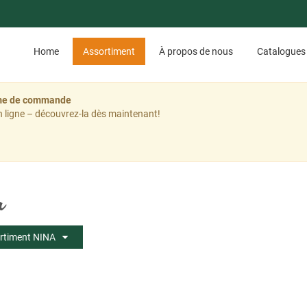
Home
Assortiment
À propos de nous
Catalogues
tème de commande
 ligne – découvrez-la dès maintenant!
a
rtiment NINA