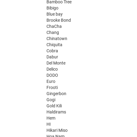
Bamboo Tree
Bibigo
Blue bay
Brooke Bond
ChaCha
Chang
Chinatown
Chiquita
Cobra
Dabur
Del Monte
Delico
DODO
Euro
Frooti
Gingerbon
Gogi
Gold Kili
Haldirams
Hem
HI
Hikari Miso
Hoa Nam