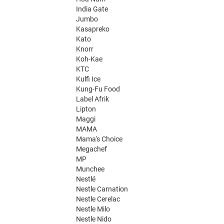
India Gate
Jumbo
Kasapreko
Kato
Knorr
Koh-Kae
KTC
Kulfi Ice
Kung-Fu Food
Label Afrik
Lipton
Maggi
MAMA
Mama's Choice
Megachef
MP
Munchee
Nestlé
Nestle Carnation
Nestle Cerelac
Nestle Milo
Nestle Nido