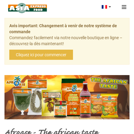
Togg
navig
Avis important: Changement à venir de notre système de
commande
Commandez facilement via notre nouvelle boutique en ligne –
découvrez-la dès maintenant!
Cliquez ici pour commencer
Afroase - The african taste