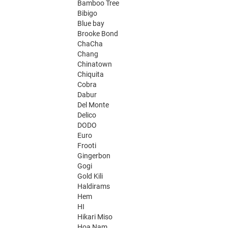
Bamboo Tree
Bibigo
Blue bay
Brooke Bond
ChaCha
Chang
Chinatown
Chiquita
Cobra
Dabur
Del Monte
Delico
DODO
Euro
Frooti
Gingerbon
Gogi
Gold Kili
Haldirams
Hem
HI
Hikari Miso
Hoa Nam