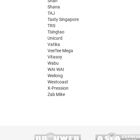
Shan
Shana
TAJ
Tasty Singapore
TRS
Tsingtao
Unicurd
Vatika
VeeTee Mega
Vitasoy
Wabu
WAI WAI
Weilong
Westcoast
X-Pression
Zab Mike