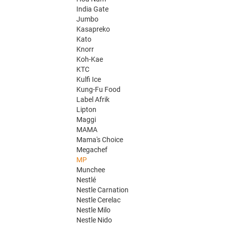
India Gate
Jumbo
Kasapreko
Kato
Knorr
Koh-Kae
KTC
Kulfi Ice
Kung-Fu Food
Label Afrik
Lipton
Maggi
MAMA
Mama's Choice
Megachef
MP
Munchee
Nestlé
Nestle Carnation
Nestle Cerelac
Nestle Milo
Nestle Nido