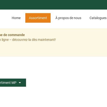
Home
Assortiment
À propos de nous
Catalogues
tème de commande
 ligne – découvrez-la dès maintenant!
rtiment MP