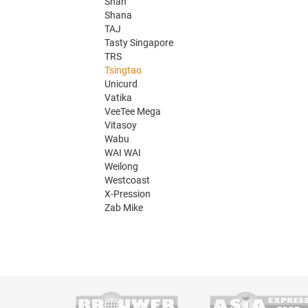
Shan
Shana
TAJ
Tasty Singapore
TRS
Tsingtao
Unicurd
Vatika
VeeTee Mega
Vitasoy
Wabu
WAI WAI
Weilong
Westcoast
X-Pression
Zab Mike