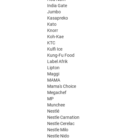
India Gate
Jumbo
Kasapreko
Kato
Knorr
Koh-Kae
KTC
Kulfi Ice
Kung-Fu Food
Label Afrik
Lipton
Maggi
MAMA
Mama's Choice
Megachef
MP
Munchee
Nestlé
Nestle Carnation
Nestle Cerelac
Nestle Milo
Nestle Nido