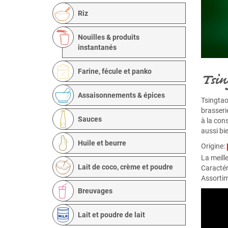
Riz
Nouilles & produits
instantanés
Farine, fécule et panko
Tsin
Assaisonnements & épices
Tsingtao
brasseri
Sauces
à la con
aussi bi
Huile et beurre
Origine:
La meill
Lait de coco, crème et poudre
Caractér
Assortim
Breuvages
Lait et poudre de lait