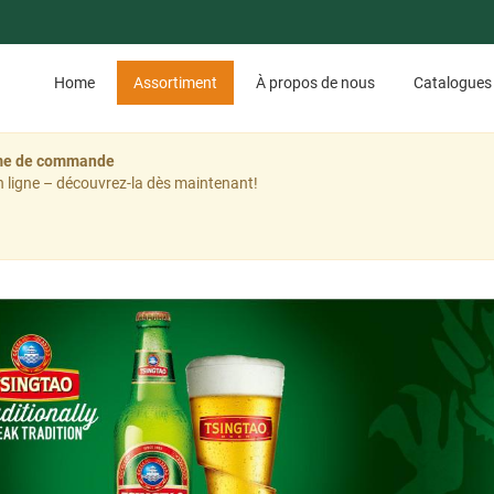
Home
Assortiment
À propos de nous
Catalogues
tème de commande
 ligne – découvrez-la dès maintenant!