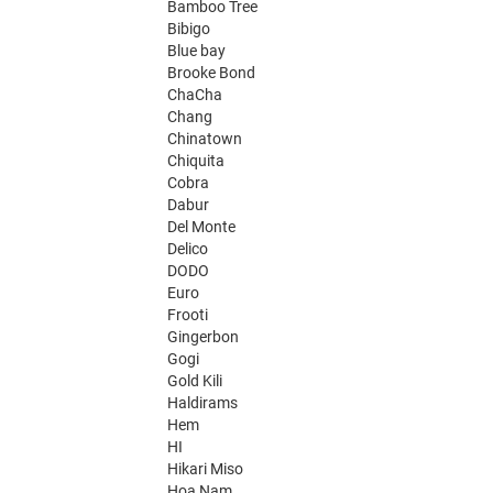
Bamboo Tree
Bibigo
Blue bay
Brooke Bond
ChaCha
Chang
Chinatown
Chiquita
Cobra
Dabur
Del Monte
Delico
DODO
Euro
Frooti
Gingerbon
Gogi
Gold Kili
Haldirams
Hem
HI
Hikari Miso
Hoa Nam