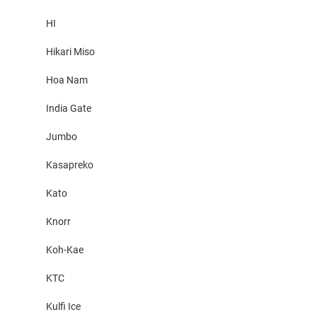
HI
Hikari Miso
Hoa Nam
India Gate
Jumbo
Kasapreko
Kato
Knorr
Koh-Kae
KTC
Kulfi Ice