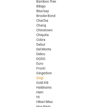
Bamboo Tree
Bibigo
Blue bay
Brooke Bond
ChaCha
Chang
Chinatown
Chiquita
Cobra
Dabur
Del Monte
Delico
DODO
Euro
Frooti
Gingerbon
Gogi
Gold Kili
Haldirams
Hem
HI
Hikari Miso
Hoa Nam