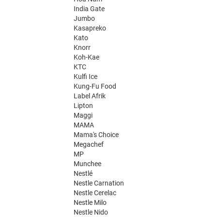
India Gate
Jumbo
Kasapreko
Kato
Knorr
Koh-Kae
KTC
Kulfi Ice
Kung-Fu Food
Label Afrik
Lipton
Maggi
MAMA
Mama's Choice
Megachef
MP
Munchee
Nestlé
Nestle Carnation
Nestle Cerelac
Nestle Milo
Nestle Nido