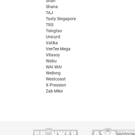
Shan
Shana
TAJ
Tasty Singapore
TRS
Tsingtao
Unicurd
Vatika
VeeTee Mega
Vitasoy
Wabu
WAI WAI
Weilong
Westcoast
X-Pression
Zab Mike