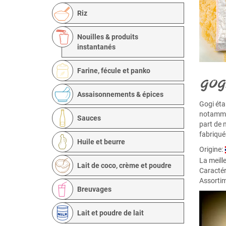
Riz
Nouilles & produits
instantanés
Farine, fécule et panko
GOGI
Assaisonnements & épices
Gogi éta
notammen
Sauces
part de 
fabriqué
Huile et beurre
Origine:
La meill
Lait de coco, crème et poudre
Caractér
Assortim
Breuvages
Lait et poudre de lait