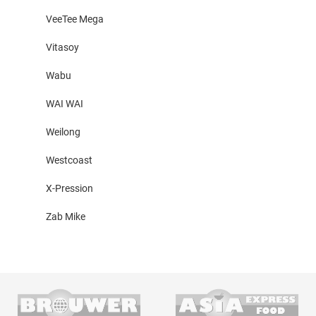
VeeTee Mega
Vitasoy
Wabu
WAI WAI
Weilong
Westcoast
X-Pression
Zab Mike