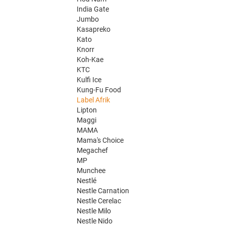
India Gate
Jumbo
Kasapreko
Kato
Knorr
Koh-Kae
KTC
Kulfi Ice
Kung-Fu Food
Label Afrik
Lipton
Maggi
MAMA
Mama's Choice
Megachef
MP
Munchee
Nestlé
Nestle Carnation
Nestle Cerelac
Nestle Milo
Nestle Nido