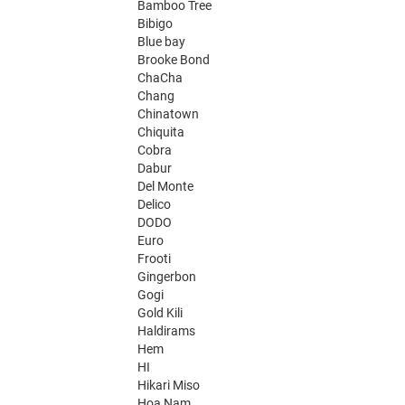
Bamboo Tree
Bibigo
Blue bay
Brooke Bond
ChaCha
Chang
Chinatown
Chiquita
Cobra
Dabur
Del Monte
Delico
DODO
Euro
Frooti
Gingerbon
Gogi
Gold Kili
Haldirams
Hem
HI
Hikari Miso
Hoa Nam