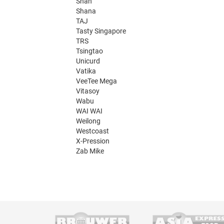
Shan
Shana
TAJ
Tasty Singapore
TRS
Tsingtao
Unicurd
Vatika
VeeTee Mega
Vitasoy
Wabu
WAI WAI
Weilong
Westcoast
X-Pression
Zab Mike