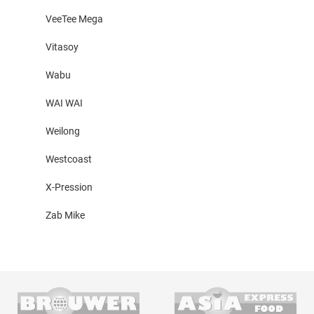
VeeTee Mega
Vitasoy
Wabu
WAI WAI
Weilong
Westcoast
X-Pression
Zab Mike