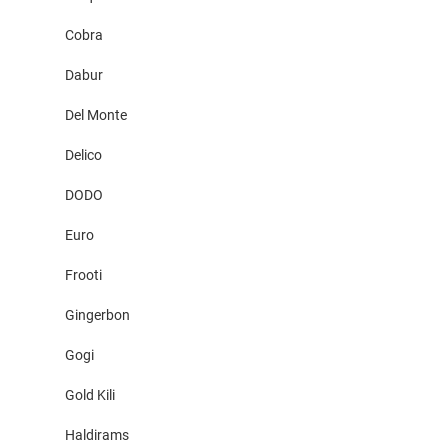
Cobra
Dabur
Del Monte
Delico
DODO
Euro
Frooti
Gingerbon
Gogi
Gold Kili
Haldirams