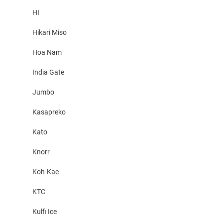
HI
Hikari Miso
Hoa Nam
India Gate
Jumbo
Kasapreko
Kato
Knorr
Koh-Kae
KTC
Kulfi Ice