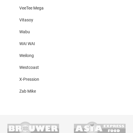
VeeTee Mega
Vitasoy
Wabu
WAI WAI
Weilong
Westcoast
X-Pression
Zab Mike