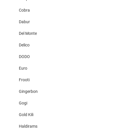
Cobra
Dabur
Del Monte
Delico
DODO
Euro
Frooti
Gingerbon
Gogi
Gold Kili
Haldirams