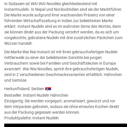
In Südasien ist WAI WAI Noodles gleichbedeutend mit
Instantnudeln. In Nepal und Nordostindien sind sie der Marktführer.
Die Marke wurde aufgrund ihrer wachsenden Präsenz von einer
führenden Wirtschaftszeitung in Indien zur beliebtesten Marke
erklärt. Instant-Nudeln sind es im wahrsten Sinne des Wortes, denn
sie können direkt aus der Packung verzehrt werden, da es sich um
vorgekochte, gebratene Nudeln mit drei zusätzlichen Päckchen zum
Würzen handelt.
Die Marke Wai Wai Instant ist mit ihren gebrauchsfertigen Nudeln
mittlerweile zu einer der beliebtesten Gerichte bei jungen
Verbrauchern sowie bei Familien und Geschäftsleuten in Europa
avanciert. Wai Wai Noodles, sprich ihre gebrauchsfertigen Nudeln,
sind in 2 verschiedenen Geschmacksvarianten erhältlich: Hähnchen
und Gemüse.
Herkunftsland: Serbien
Bestseller:
Instant-Nudeln Hähnchen
Einzigartig: Sie werden vorgegart, aromatisiert, gewürzt und vor
dem Verpacken gebraten, sodass sie ohne erneutes Kochen direkt
aus der Packung gegessen werden können.
Produktpalette: Instant-Nudeln