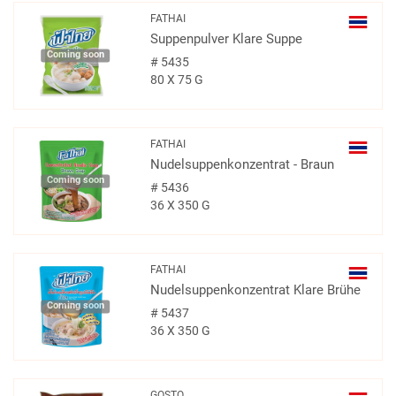
FATHAI
Suppenpulver Klare Suppe
Coming soon
#
5435
80 X 75 G
FATHAI
Nudelsuppenkonzentrat - Braun
Coming soon
#
5436
36 X 350 G
FATHAI
Nudelsuppenkonzentrat Klare Brühe
Coming soon
#
5437
36 X 350 G
GOSTO