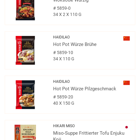
Woksoße Würzig
#
5859-0
34 X 2 X 110 G
HAIDILAO
Hot Pot Würze Brühe
#
5859-10
34 X 110 G
HAIDILAO
Hot Pot Würze Pilzgeschmack
#
5859-20
40 X 150 G
HIKARI MISO
Miso-Suppe Frittierter Tofu Enjuku
Koji