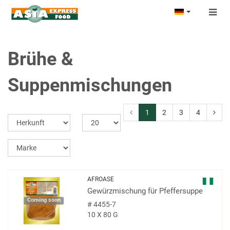
Togg
navig
Brühe &
Suppenmischungen
1
2
3
4
AFROASE
Gewürzmischung für Pfeffersuppe
Coming soon
#
4455-7
10 X 80 G