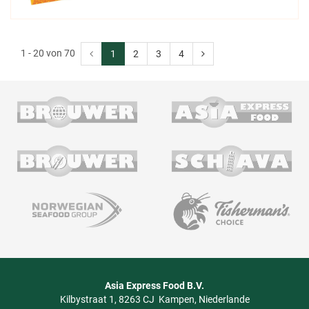
1 - 20 von 70
1
2
3
4
Asia Express Food B.V.
Kilbystraat 1
8263 CJ
Kampen
Niederlande