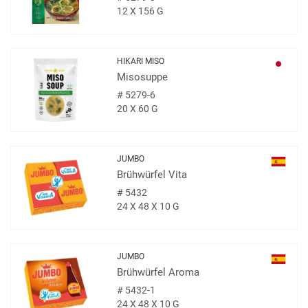
12 X 156 G
HIKARI MISO
Misosuppe
#
5279-6
20 X 60 G
JUMBO
Brühwürfel Vita
#
5432
24 X 48 X 10 G
JUMBO
Brühwürfel Aroma
#
5432-1
24 X 48 X 10 G