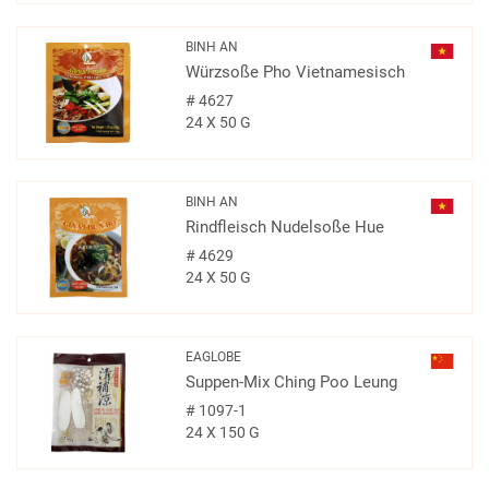
BINH AN
Würzsoße Pho Vietnamesisch
#
4627
24 X 50 G
BINH AN
Rindfleisch Nudelsoße Hue
#
4629
24 X 50 G
EAGLOBE
Suppen-Mix Ching Poo Leung
#
1097-1
24 X 150 G