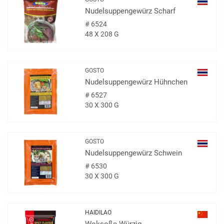
Nudelsuppengewürz Scharf
#
6524
48 X 208 G
GOSTO
Nudelsuppengewürz Hühnchen
#
6527
30 X 300 G
GOSTO
Nudelsuppengewürz Schwein
#
6530
30 X 300 G
HAIDILAO