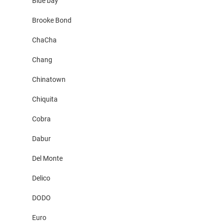
Blue bay
Brooke Bond
ChaCha
Chang
Chinatown
Chiquita
Cobra
Dabur
Del Monte
Delico
DODO
Euro