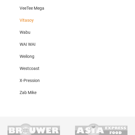
VeeTee Mega
Vitasoy
Wabu
WAI WAI
Weilong
Westcoast
X-Pression
Zab Mike