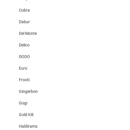
Cobra
Dabur
Del Monte
Delico
DODO
Euro
Frooti
Gingerbon
Gogi
Gold Kili
Haldirams