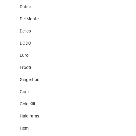
Dabur
Del Monte
Delico
DODO
Euro
Frooti
Gingerbon
Gogi
Gold Kili
Haldirams
Hem