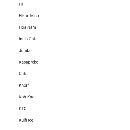
HI
Hikari Miso
Hoa Nam
India Gate
Jumbo
Kasapreko
Kato
Knorr
Koh-Kae
KTC
Kulfi Ice