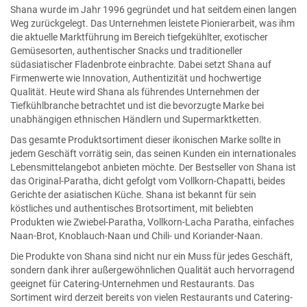
Shana wurde im Jahr 1996 gegründet und hat seitdem einen langen
Weg zurückgelegt. Das Unternehmen leistete Pionierarbeit, was ihm
die aktuelle Marktführung im Bereich tiefgekühlter, exotischer
Gemüsesorten, authentischer Snacks und traditioneller
südasiatischer Fladenbrote einbrachte. Dabei setzt Shana auf
Firmenwerte wie Innovation, Authentizität und hochwertige
Qualität. Heute wird Shana als führendes Unternehmen der
Tiefkühlbranche betrachtet und ist die bevorzugte Marke bei
unabhängigen ethnischen Händlern und Supermarktketten.
Das gesamte Produktsortiment dieser ikonischen Marke sollte in
jedem Geschäft vorrätig sein, das seinen Kunden ein internationales
Lebensmittelangebot anbieten möchte. Der Bestseller von Shana ist
das Original-Paratha, dicht gefolgt vom Vollkorn-Chapatti, beides
Gerichte der asiatischen Küche. Shana ist bekannt für sein
köstliches und authentisches Brotsortiment, mit beliebten
Produkten wie Zwiebel-Paratha, Vollkorn-Lacha Paratha, einfaches
Naan-Brot, Knoblauch-Naan und Chili- und Koriander-Naan.
Die Produkte von Shana sind nicht nur ein Muss für jedes Geschäft,
sondern dank ihrer außergewöhnlichen Qualität auch hervorragend
geeignet für Catering-Unternehmen und Restaurants. Das
Sortiment wird derzeit bereits von vielen Restaurants und Catering-