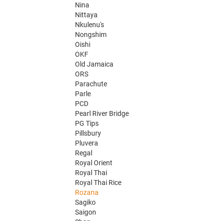
Nina
Nittaya
Nkulenu's
Nongshim
Oishi
OKF
Old Jamaica
ORS
Parachute
Parle
PCD
Pearl River Bridge
PG Tips
Pillsbury
Pluvera
Regal
Royal Orient
Royal Thai
Royal Thai Rice
Rozana
Sagiko
Saigon