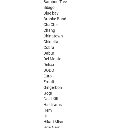
Bamboo Tree
Bibigo
Blue bay
Brooke Bond
ChaCha
Chang
Chinatown
Chiquita
Cobra
Dabur
Del Monte
Delico
DODO
Euro
Frooti
Gingerbon
Gogi
Gold Kili
Haldirams
Hem
HI
Hikari Miso
Hoa Nam