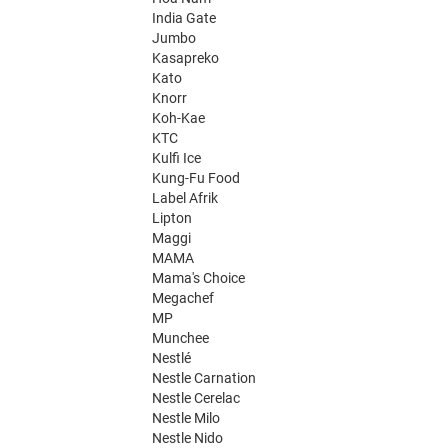
India Gate
Jumbo
Kasapreko
Kato
Knorr
Koh-Kae
KTC
Kulfi Ice
Kung-Fu Food
Label Afrik
Lipton
Maggi
MAMA
Mama's Choice
Megachef
MP
Munchee
Nestlé
Nestle Carnation
Nestle Cerelac
Nestle Milo
Nestle Nido