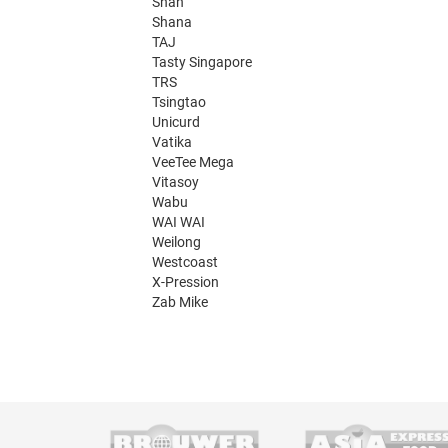
Shan
Shana
TAJ
Tasty Singapore
TRS
Tsingtao
Unicurd
Vatika
VeeTee Mega
Vitasoy
Wabu
WAI WAI
Weilong
Westcoast
X-Pression
Zab Mike