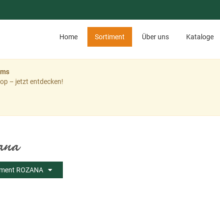
Home
Sortiment
Über uns
Kataloge
ems
op – jetzt entdecken!
ana
iment ROZANA