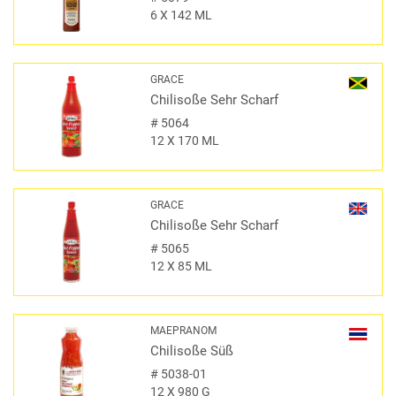
6 X 142 ML
GRACE
Chilisoße Sehr Scharf
#
5064
12 X 170 ML
GRACE
Chilisoße Sehr Scharf
#
5065
12 X 85 ML
MAEPRANOM
Chilisoße Süß
#
5038-01
12 X 980 G