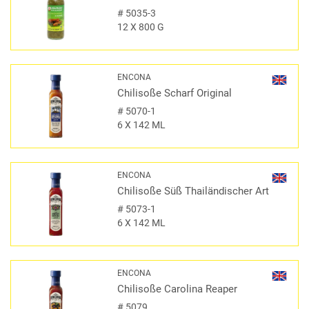
#
5035-3
12 X 800 G
ENCONA
Chilisoße Scharf Original
#
5070-1
6 X 142 ML
ENCONA
Chilisoße Süß Thailändischer Art
#
5073-1
6 X 142 ML
ENCONA
Chilisoße Carolina Reaper
#
5079