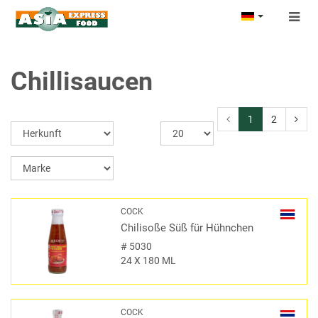
Togg
navig
Chillisaucen
1
2
COCK
Chilisoße Süß für Hühnchen
#
5030
24 X 180 ML
COCK