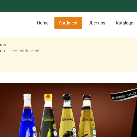
Home
Sortiment
Über uns
Kataloge
ems
op – jetzt entdecken!