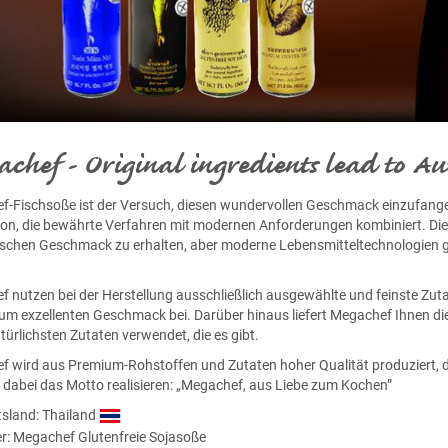
chef - Original ingredients lead to Aut
-Fischsoße ist der Versuch, diesen wundervollen Geschmack einzufangen
on, die bewährte Verfahren mit modernen Anforderungen kombiniert. Di
schen Geschmack zu erhalten, aber moderne Lebensmitteltechnologien g
 nutzen bei der Herstellung ausschließlich ausgewählte und feinste Zutat
um exzellenten Geschmack bei. Darüber hinaus liefert Megachef Ihnen d
atürlichsten Zutaten verwendet, die es gibt.
 wird aus Premium-Rohstoffen und Zutaten hoher Qualität produziert, die
 dabei das Motto realisieren: „Megachef, aus Liebe zum Kochen”
sland: Thailand
er:
Megachef Glutenfreie Sojasoße