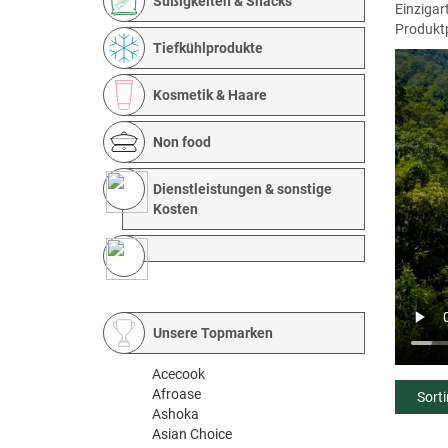
Süßigkeiten & Snacks
Einzigar
Produktp
Tiefkühlprodukte
Kosmetik & Haare
Non food
Dienstleistungen & sonstige
Kosten
Unsere Topmarken
Acecook
Afroase
Sort
Ashoka
Asian Choice