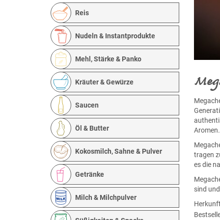
Reis
Nudeln & Instantprodukte
Mehl, Stärke & Panko
Mega
Kräuter & Gewürze
Megachef
Saucen
Generati
authenti
Öl & Butter
Aromen.
Megachef
Kokosmilch, Sahne & Pulver
tragen z
es die n
Getränke
Megachef
sind und
Milch & Milchpulver
Herkunft
Bestsell