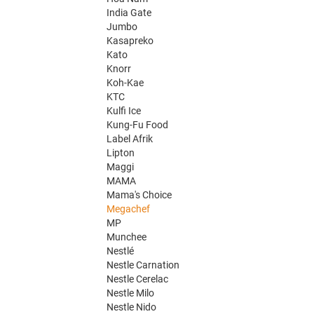
India Gate
Jumbo
Kasapreko
Kato
Knorr
Koh-Kae
KTC
Kulfi Ice
Kung-Fu Food
Label Afrik
Lipton
Maggi
MAMA
Mama's Choice
Megachef
MP
Munchee
Nestlé
Nestle Carnation
Nestle Cerelac
Nestle Milo
Nestle Nido