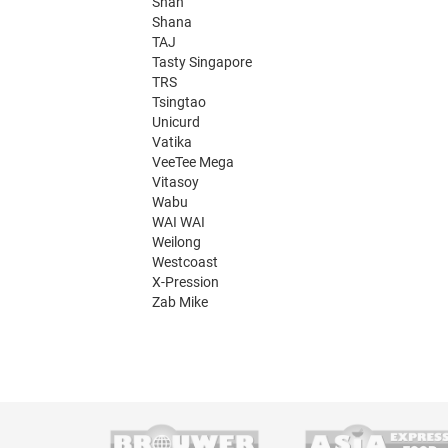
Shan
Shana
TAJ
Tasty Singapore
TRS
Tsingtao
Unicurd
Vatika
VeeTee Mega
Vitasoy
Wabu
WAI WAI
Weilong
Westcoast
X-Pression
Zab Mike