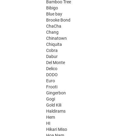
Bamboo Tree
Bibigo
Blue bay
Brooke Bond
ChaCha
Chang
Chinatown
Chiquita
Cobra
Dabur
Del Monte
Delico
DODO
Euro
Frooti
Gingerbon
Gogi
Gold Kili
Haldirams
Hem
HI
Hikari Miso
Hoa Nam