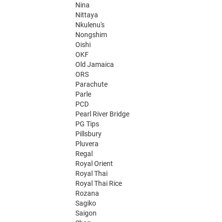
Nina
Nittaya
Nkulenu's
Nongshim
Oishi
OKF
Old Jamaica
ORS
Parachute
Parle
PCD
Pearl River Bridge
PG Tips
Pillsbury
Pluvera
Regal
Royal Orient
Royal Thai
Royal Thai Rice
Rozana
Sagiko
Saigon