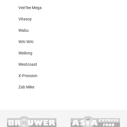
VeeTee Mega
Vitasoy
Wabu
WAI WAI
Weilong
Westcoast
X-Pression
Zab Mike