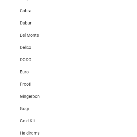
Cobra
Dabur
Del Monte
Delico
DODO
Euro
Frooti
Gingerbon
Gogi
Gold Kili
Haldirams