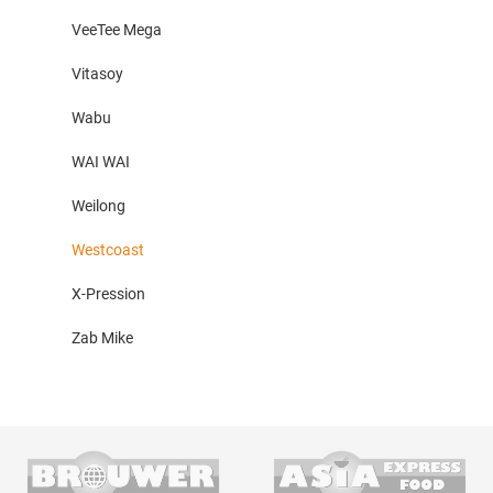
VeeTee Mega
Vitasoy
Wabu
WAI WAI
Weilong
Westcoast
X-Pression
Zab Mike