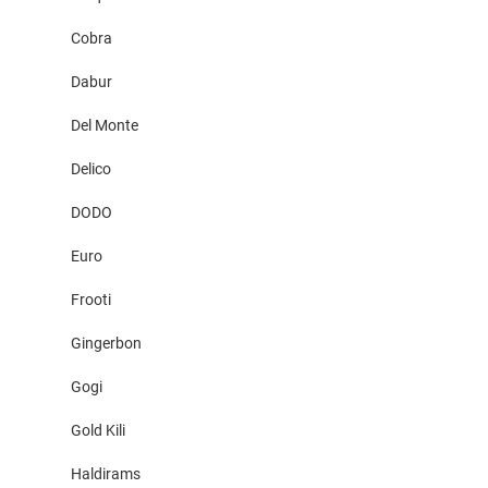
Cobra
Dabur
Del Monte
Delico
DODO
Euro
Frooti
Gingerbon
Gogi
Gold Kili
Haldirams