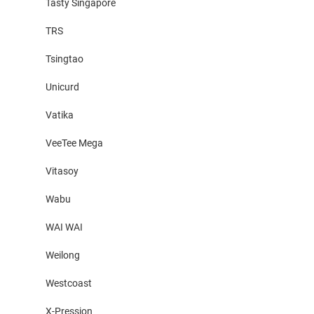
Tasty Singapore
TRS
Tsingtao
Unicurd
Vatika
VeeTee Mega
Vitasoy
Wabu
WAI WAI
Weilong
Westcoast
X-Pression