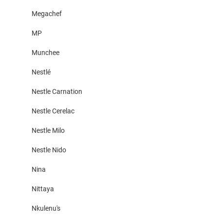
Megachef
MP
Munchee
Nestlé
Nestle Carnation
Nestle Cerelac
Nestle Milo
Nestle Nido
Nina
Nittaya
Nkulenu's