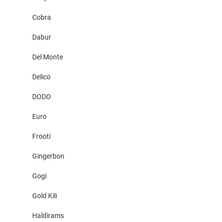
Cobra
Dabur
Del Monte
Delico
DODO
Euro
Frooti
Gingerbon
Gogi
Gold Kili
Haldirams