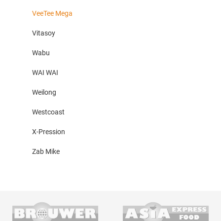
VeeTee Mega
Vitasoy
Wabu
WAI WAI
Weilong
Westcoast
X-Pression
Zab Mike