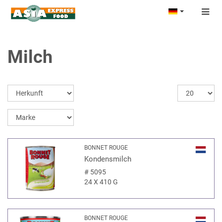
Togg
navig
Milch
BONNET ROUGE
Kondensmilch
#
5095
24 X 410 G
BONNET ROUGE