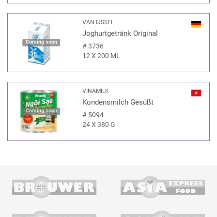
VAN IJSSEL
Joghurtgetränk Original
Coming soon
#
3736
12 X 200 ML
VINAMILK
Kondensmilch Gesüßt
Coming soon
#
5094
24 X 380 G