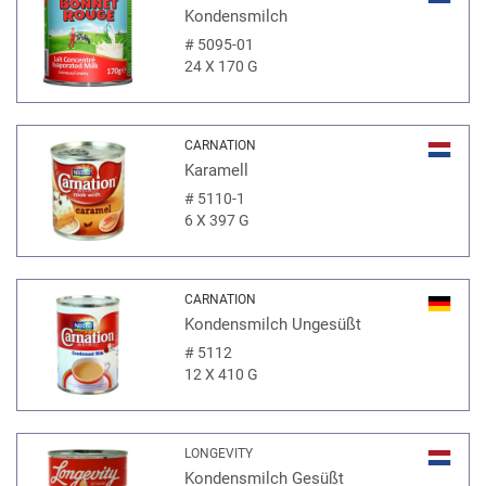
Kondensmilch
#
5095-01
24 X 170 G
CARNATION
Karamell
#
5110-1
6 X 397 G
CARNATION
Kondensmilch Ungesüßt
#
5112
12 X 410 G
LONGEVITY
Kondensmilch Gesüßt