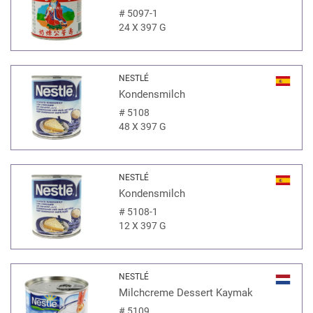
#
5097-1
24 X 397 G
NESTLÉ
Kondensmilch
#
5108
48 X 397 G
NESTLÉ
Kondensmilch
#
5108-1
12 X 397 G
NESTLÉ
Milchcreme Dessert Kaymak
#
5109