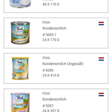
48 X 170 G
PEAK
Kondensmilch
#
5085-1
24 X 170 G
PEAK
Kondensmilch Ungesüßt
#
5086
24 X 410 G
PEAK
Kondensmilch
#
5087
24 X 397 G