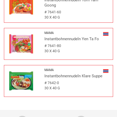
Instantbohnennudeln Tom Yam
Goong
#
7641-60
30 X 40 G
MAMA
Instantbohnennudeln Yen Ta Fo
#
7641-80
30 X 40 G
MAMA
Instantbohnennudeln Klare Suppe
#
7642-0
30 X 40 G