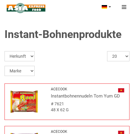
Togg
navig
Instant-Bohnenprodukte
ACECOOK
Instantbohnennudeln Tom Yum GD
#
7621
48 X 62 G
ACECOOK