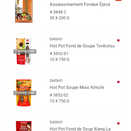
Assaisonnement Fondue Épicé
#
5848-2
30 X 200 G
DAISHO
Hot Pot Fond de Soupe Tonkotsu
Coming soon
#
5852-01
10 X 750 G
DAISHO
Hot Pot Soupe Miso Kimchi
Coming soon
#
5852-02
10 X 750 G
DAISHO
Hot Pot Fond de Soup Xiang La