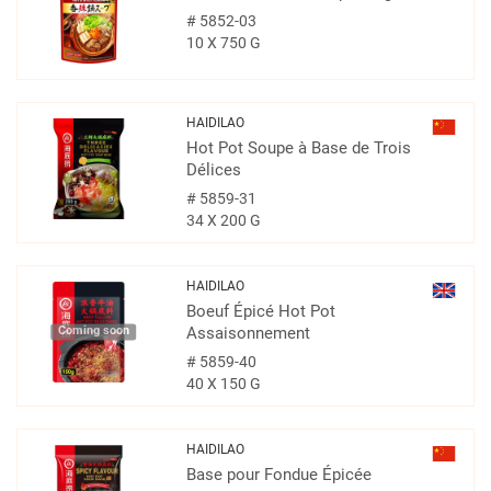
#
5852-03
10 X 750 G
HAIDILAO
Hot Pot Soupe à Base de Trois
Délices
#
5859-31
34 X 200 G
HAIDILAO
Boeuf Épicé Hot Pot
Coming soon
Assaisonnement
#
5859-40
40 X 150 G
HAIDILAO
Base pour Fondue Épicée