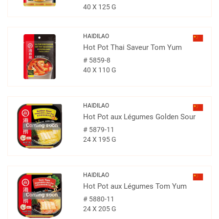
40 X 125 G
HAIDILAO
Hot Pot Thai Saveur Tom Yum
#
5859-8
40 X 110 G
HAIDILAO
Hot Pot aux Légumes Golden Sour
Coming soon
#
5879-11
24 X 195 G
HAIDILAO
Hot Pot aux Légumes Tom Yum
Coming soon
#
5880-11
24 X 205 G