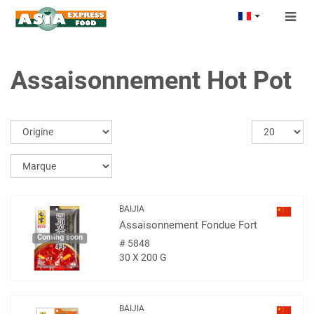
Togg
navig
Assaisonnement Hot Pot
BAIJIA
Assaisonnement Fondue Fort
Coming soon
#
5848
30 X 200 G
BAIJIA