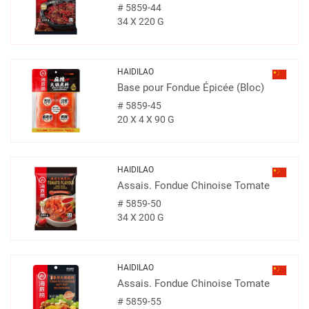
#
5859-44
34 X 220 G
HAIDILAO
Base pour Fondue Épicée (Bloc)
#
5859-45
20 X 4 X 90 G
HAIDILAO
Assais. Fondue Chinoise Tomate
#
5859-50
34 X 200 G
HAIDILAO
Assais. Fondue Chinoise Tomate
#
5859-55