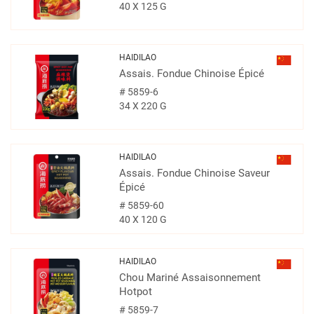
40 X 125 G
HAIDILAO
Assais. Fondue Chinoise Épicé
#
5859-6
34 X 220 G
HAIDILAO
Assais. Fondue Chinoise Saveur
Épicé
#
5859-60
40 X 120 G
HAIDILAO
Chou Mariné Assaisonnement
Hotpot
#
5859-7