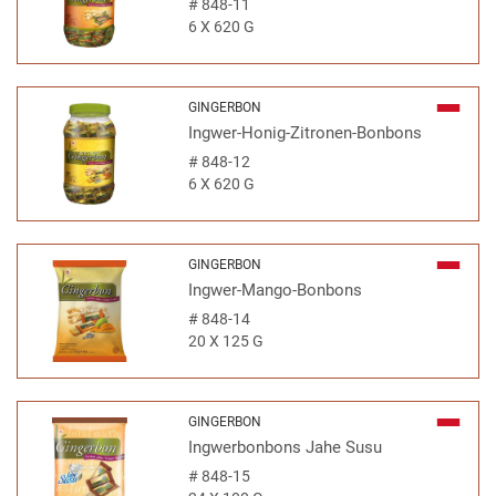
#
848-11
6 X 620 G
GINGERBON
Ingwer-Honig-Zitronen-Bonbons
#
848-12
6 X 620 G
GINGERBON
Ingwer-Mango-Bonbons
#
848-14
20 X 125 G
GINGERBON
Ingwerbonbons Jahe Susu
#
848-15