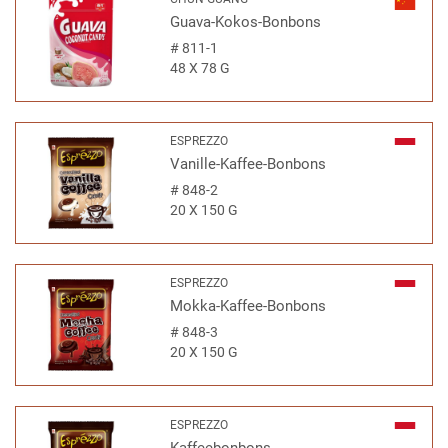
Guava-Kokos-Bonbons
#
811-1
48 X 78 G
ESPREZZO
Vanille-Kaffee-Bonbons
#
848-2
20 X 150 G
ESPREZZO
Mokka-Kaffee-Bonbons
#
848-3
20 X 150 G
ESPREZZO