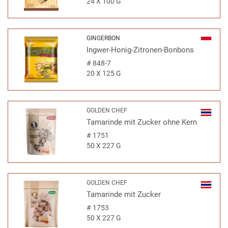
24 X 100 G
GINGERBON
Ingwer-Honig-Zitronen-Bonbons
#
848-7
20 X 125 G
GOLDEN CHEF
Tamarinde mit Zucker ohne Kern
#
1751
50 X 227 G
GOLDEN CHEF
Tamarinde mit Zucker
#
1753
50 X 227 G