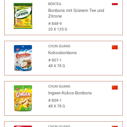
BONTEA
Bonbons mit Grünem Tee und
Zitrone
#
848-9
20 X 135 G
CHUN GUANG
Kokosbonbons
#
807-1
48 X 78 G
CHUN GUANG
Ingwer-Kokos-Bonbons
#
809-1
48 X 78 G
CHUN GUANG