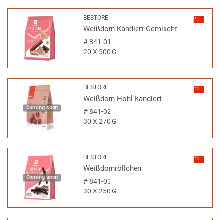
BESTORE
Weißdorn Kandiert Gemischt
#
841-01
20 X 500 G
BESTORE
Weißdorn Hohl Kandiert
Coming soon
#
841-02
30 X 270 G
BESTORE
Weißdornröllchen
Coming soon
#
841-03
30 X 250 G