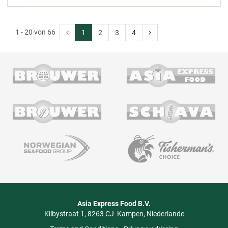
1 - 20 von 66
1
2
3
4
Asia Express Food B.V.
Kilbystraat 1
8263 CJ
Kampen
Niederlande