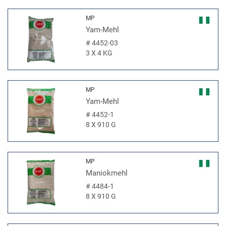
MP
Yam-Mehl
#
4452-03
3 X 4 KG
MP
Yam-Mehl
#
4452-1
8 X 910 G
MP
Maniokmehl
#
4484-1
8 X 910 G