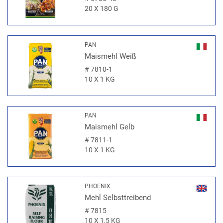
20 X 180 G
PAN
Maismehl Weiß
#
7810-1
10 X 1 KG
PAN
Maismehl Gelb
#
7811-1
10 X 1 KG
PHOENIX
Mehl Selbsttreibend
#
7815
10 X 1,5 KG