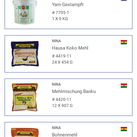
Yam Gestampft
#
7795-1
1 X 9 KG
NINA
Hausa Koko Mehl
#
4419-11
24 X 454 G
NINA
Mehlmischung Banku
#
4420-11
12 X 907 G
NINA
Bohnenmehl