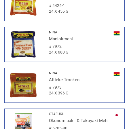
#
4424-1
24 X 456 G
NINA
Maniokmehl
#
7972
24 X 680 G
NINA
Attieke Trocken
#
7973
24 X 396 G
OTAFUKU
Okonomiuaki- & Takoyaki-Mehl
#
5785-40