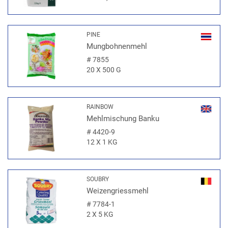
PINE
Mungbohnenmehl
#
7855
20 X 500 G
RAINBOW
Mehlmischung Banku
#
4420-9
12 X 1 KG
SOUBRY
Weizengriessmehl
#
7784-1
2 X 5 KG