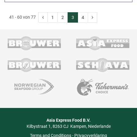
41 - 60 von 77
1
2
3
4
Asia Express Food B.V.
Kilbystraat 1
8263 CJ
Kampen
Niederlande
Terms and Conditions
-
Privacyverklaring