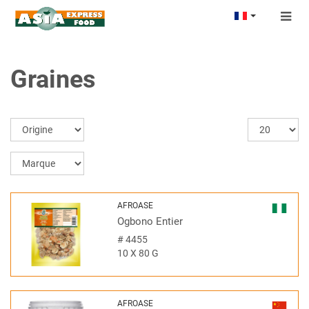
Togg
navig
Graines
AFROASE
Ogbono Entier
#
4455
10 X 80 G
AFROASE