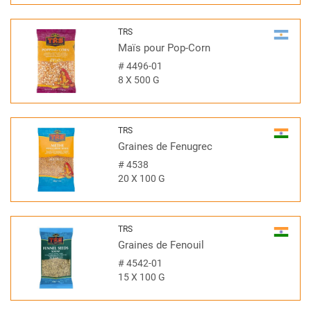
TRS
Maïs pour Pop-Corn
#
4496-01
8 X 500 G
TRS
Graines de Fenugrec
#
4538
20 X 100 G
TRS
Graines de Fenouil
#
4542-01
15 X 100 G