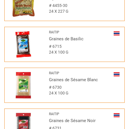
#
4455-30
24 X 227 G
RAITIP
Graines de Basilic
#
6715
24 X 100 G
RAITIP
Graines de Sésame Blanc
#
6730
24 X 100 G
RAITIP
Graines de Sésame Noir
#
6731