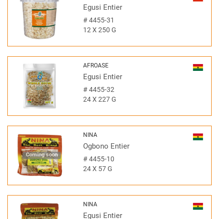
Egusi Entier
#
4455-31
12 X 250 G
AFROASE
Egusi Entier
#
4455-32
24 X 227 G
NINA
Ogbono Entier
Coming soon
#
4455-10
24 X 57 G
NINA
Egusi Entier