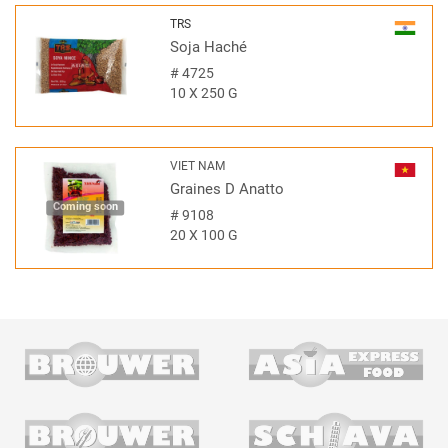
TRS
Soja Haché
#
4725
10 X 250 G
VIET NAM
Graines D Anatto
Coming soon
#
9108
20 X 100 G