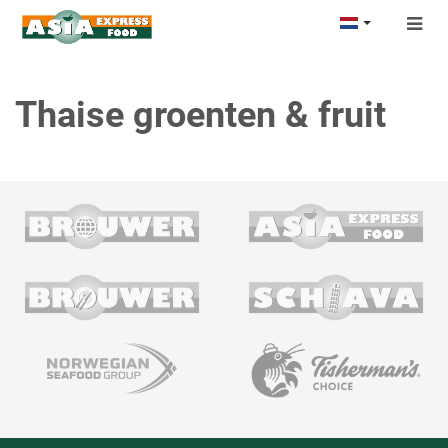
Togg
navig
Thaise groenten & fruit