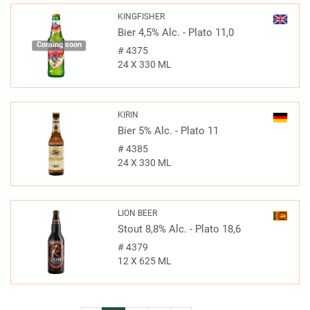
KINGFISHER
Bier 4,5% Alc. - Plato 11,0
Coming soon
#
4375
24 X 330 ML
KIRIN
Bier 5% Alc. - Plato 11
#
4385
24 X 330 ML
LION BEER
Stout 8,8% Alc. - Plato 18,6
#
4379
12 X 625 ML