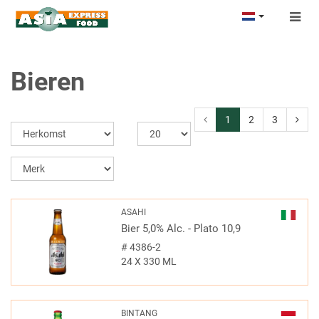
Togg
navig
Bieren
1
2
3
ASAHI
Bier 5,0% Alc. - Plato 10,9
#
4386-2
24 X 330 ML
BINTANG