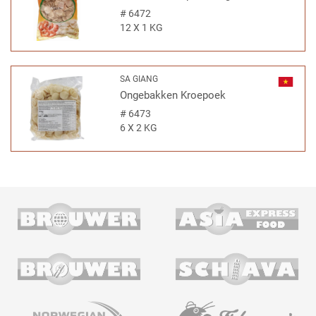
#
6472
12 X 1 KG
SA GIANG
Ongebakken Kroepoek
#
6473
6 X 2 KG