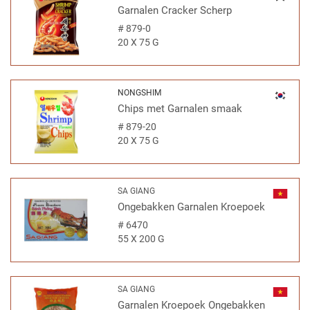
Garnalen Cracker Scherp
#
879-0
20 X 75 G
NONGSHIM
Chips met Garnalen smaak
#
879-20
20 X 75 G
SA GIANG
Ongebakken Garnalen Kroepoek
#
6470
55 X 200 G
SA GIANG
Garnalen Kroepoek Ongebakken