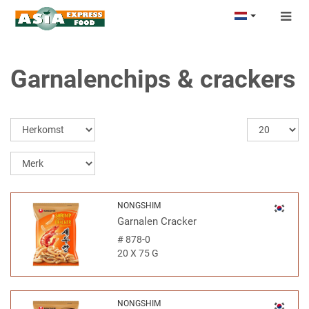
Togg
navig
Garnalenchips & crackers
NONGSHIM
Garnalen Cracker
#
878-0
20 X 75 G
NONGSHIM