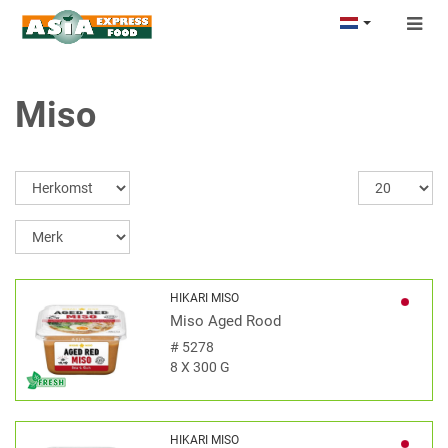
Togg
navig
Miso
HIKARI MISO
Miso Aged Rood
#
5278
8 X 300 G
HIKARI MISO