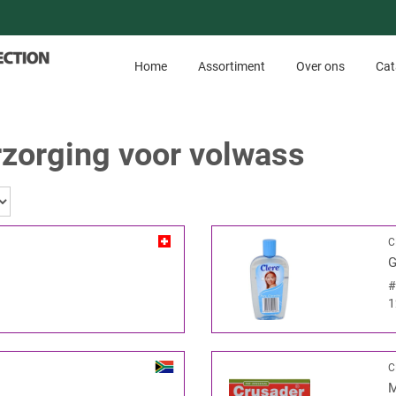
Home
Assortiment
Over ons
Cat
zorging voor volwass
C
G
1
C
M