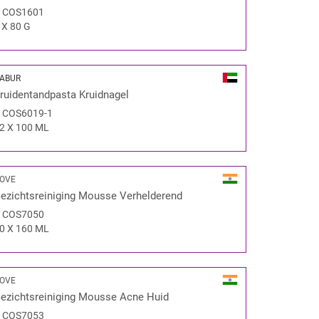
#
COS1601
 X 80 G
ABUR
ruidentandpasta Kruidnagel
#
COS6019-1
2 X 100 ML
OVE
ezichtsreiniging Mousse Verhelderend
#
COS7050
0 X 160 ML
OVE
ezichtsreiniging Mousse Acne Huid
#
COS7053