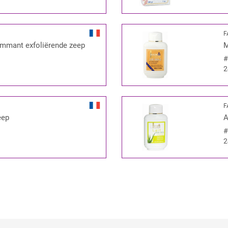
F
mant exfoliërende zeep
M
2
F
eep
A
2