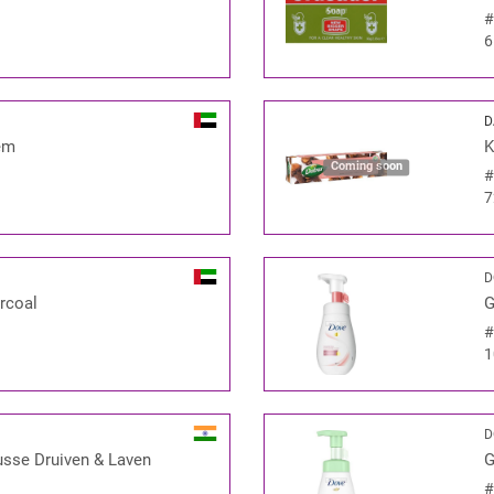
6
D
em
K
Coming soon
7
D
rcoal
G
1
D
usse Druiven & Laven
G