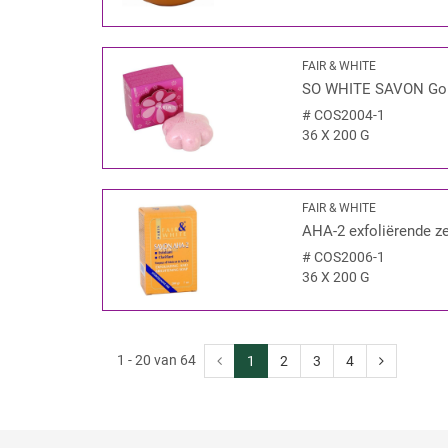
FAIR & WHITE
SO WHITE SAVON Gom
#
COS2004-1
36 X 200 G
FAIR & WHITE
AHA-2 exfoliërende z
#
COS2006-1
36 X 200 G
1 - 20 van 64
1
2
3
4