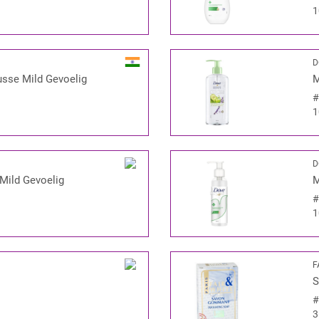
1
D
usse Mild Gevoelig
M
1
D
Mild Gevoelig
M
1
F
S
3