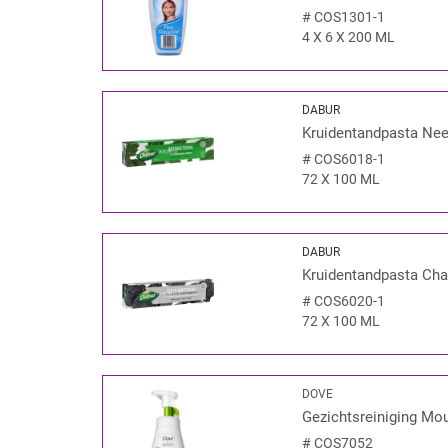
#
COS1301-1
4 X 6 X 200 ML
DABUR
Kruidentandpasta Ne
#
COS6018-1
72 X 100 ML
DABUR
Kruidentandpasta Cha
#
COS6020-1
72 X 100 ML
DOVE
Gezichtsreiniging Mo
#
COS7052