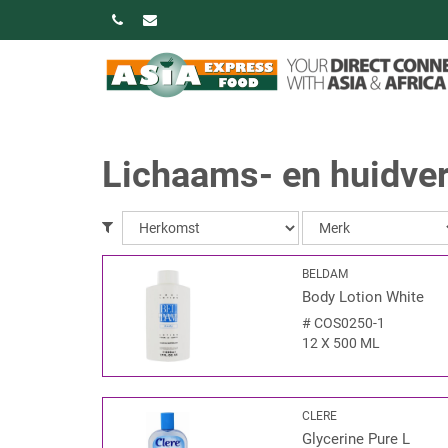
Lichaams- en huidver
BELDAM
Body Lotion White
#
COS0250-1
12 X 500 ML
CLERE
Glycerine Pure L