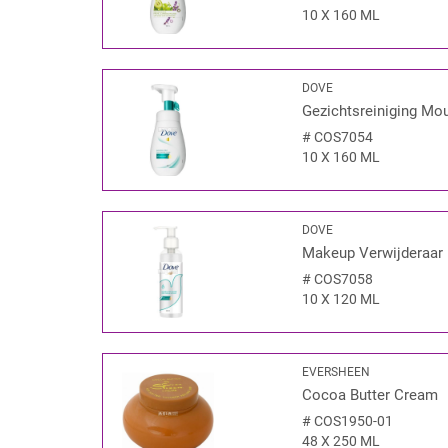
10 X 160 ML
DOVE
Gezichtsreiniging Mo
#
COS7054
10 X 160 ML
DOVE
Makeup Verwijderaar 
#
COS7058
10 X 120 ML
EVERSHEEN
Cocoa Butter Cream
#
COS1950-01
48 X 250 ML