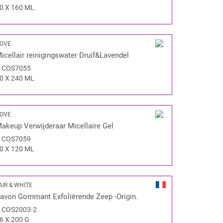
0 X 160 ML
OVE
icellair reinigingswater Druif&Lavendel
#
COS7055
0 X 240 ML
OVE
akeup Verwijderaar Micellaire Gel
#
COS7059
0 X 120 ML
AIR & WHITE
avon Gommant Exfoliërende Zeep -Origin.
#
COS2003-2
6 X 200 G