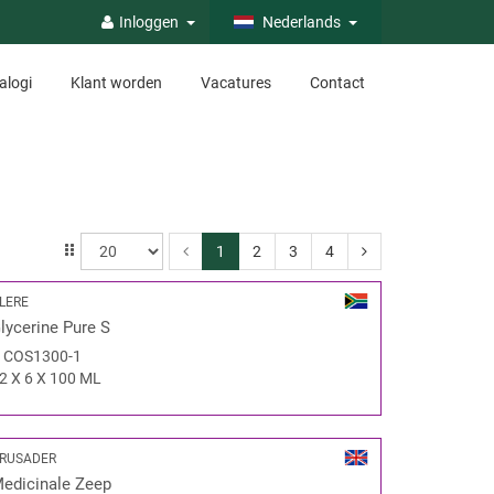
Inloggen
Nederlands
alogi
Klant worden
Vacatures
Contact
1
2
3
4
LERE
lycerine Pure S
#
COS1300-1
2 X 6 X 100 ML
RUSADER
edicinale Zeep