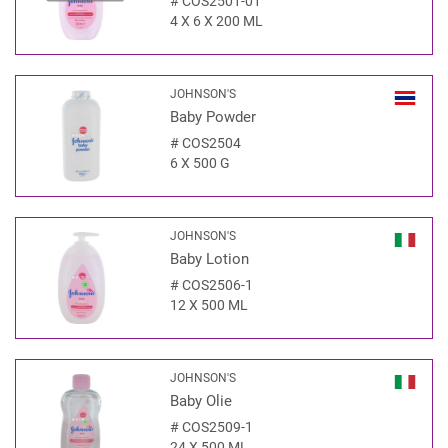
#
COS2501-01
4 X 6 X 200 ML
JOHNSON'S
Baby Powder
#
COS2504
6 X 500 G
JOHNSON'S
Baby Lotion
#
COS2506-1
12 X 500 ML
JOHNSON'S
Baby Olie
#
COS2509-1
24 X 500 ML