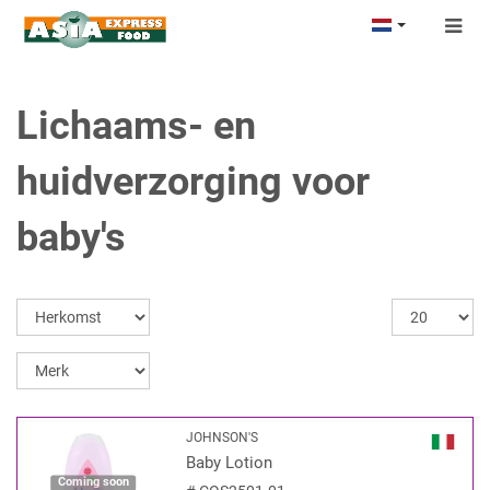
Togg
navig
Lichaams- en
huidverzorging voor
baby's
JOHNSON'S
Baby Lotion
Coming soon