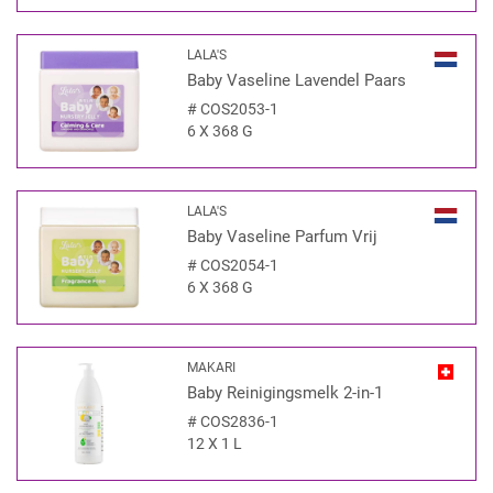
LALA'S
Baby Vaseline Lavendel Paars
#
COS2053-1
6 X 368 G
LALA'S
Baby Vaseline Parfum Vrij
#
COS2054-1
6 X 368 G
MAKARI
Baby Reinigingsmelk 2-in-1
#
COS2836-1
12 X 1 L