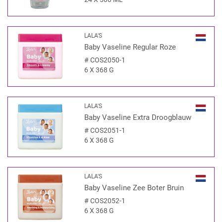
LALA'S
Baby Vaseline Regular Roze
#
COS2050-1
6 X 368 G
LALA'S
Baby Vaseline Extra Droogblauw
#
COS2051-1
6 X 368 G
LALA'S
Baby Vaseline Zee Boter Bruin
#
COS2052-1
6 X 368 G