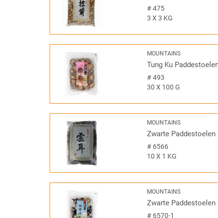
#
475
3 X 3 KG
MOUNTAINS
Tung Ku Paddestoele
#
493
30 X 100 G
MOUNTAINS
Zwarte Paddestoelen 
#
6566
10 X 1 KG
MOUNTAINS
Zwarte Paddestoelen 
#
6570-1