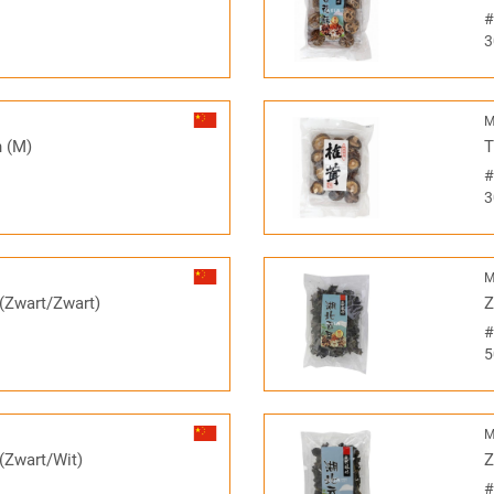
3
M
n (M)
T
3
M
(Zwart/Zwart)
Z
5
M
(Zwart/Wit)
Z