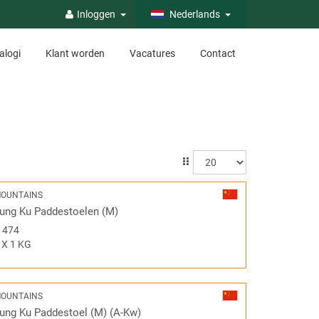
Inloggen
Nederlands
alogi
Klant worden
Vacatures
Contact
OUNTAINS
ung Ku Paddestoelen (M)
#
474
 X 1 KG
OUNTAINS
ung Ku Paddestoel (M) (A-Kw)