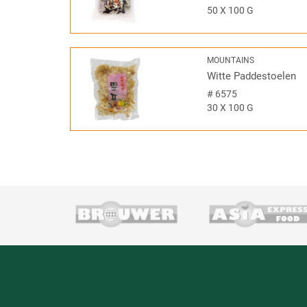
50 X 100 G
MOUNTAINS
Witte Paddestoelen
#
6575
30 X 100 G