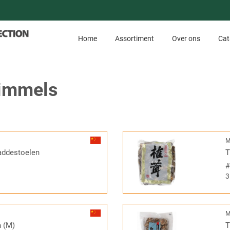
Home
Assortiment
Over ons
Cat
himmels
M
addestoelen
T
3
M
n (M)
T