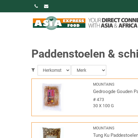
Paddenstoelen & sc
MOUNTAINS
Gedroogde Gouden P
#
473
30 X 100 G
MOUNTAINS
Tung Ku Paddestoele