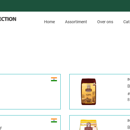
Home
Assortiment
Over ons
Cat
I
B
8
I
y
B