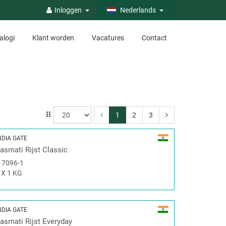
Inloggen
Nederlands
alogi
Klant worden
Vacatures
Contact
1
2
3
NDIA GATE
asmati Rijst Classic
#
7096-1
 X 1 KG
NDIA GATE
asmati Rijst Everyday