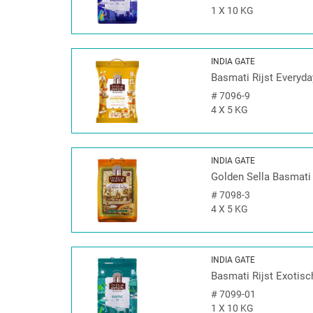
1 X 10 KG
INDIA GATE
Basmati Rijst Everyda
#
7096-9
4 X 5 KG
INDIA GATE
Golden Sella Basmati 
#
7098-3
4 X 5 KG
INDIA GATE
Basmati Rijst Exotisc
#
7099-01
1 X 10 KG