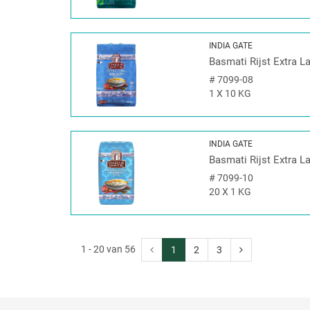
INDIA GATE
Basmati Rijst Extra L
#
7099-08
1 X 10 KG
INDIA GATE
Basmati Rijst Extra L
#
7099-10
20 X 1 KG
1 - 20 van 56
1
2
3