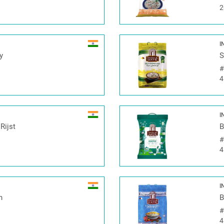
2
I
y
S
4
I
Rijst
B
4
I
h
B
4