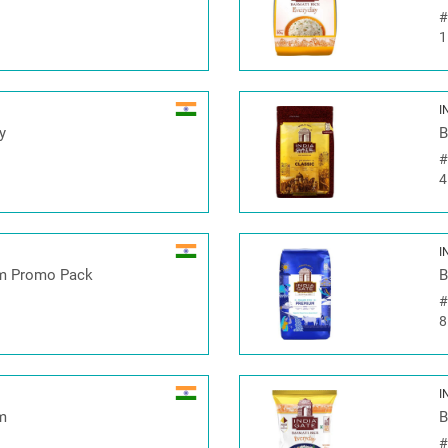
1
I
y
B
4
I
um Promo Pack
B
8
I
um
B