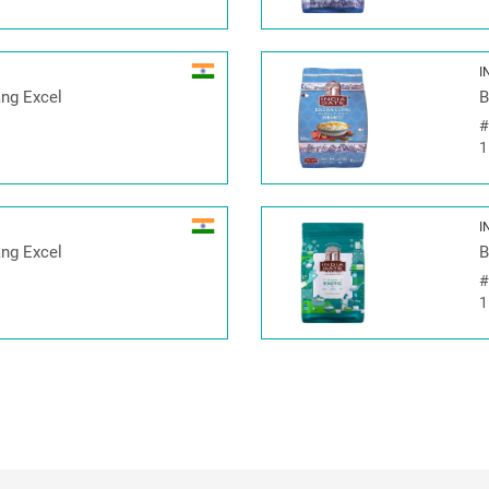
I
ang Excel
B
1
I
ang Excel
B
1