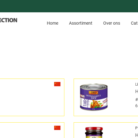
Home
Assortiment
Over ons
Cat
L
H
6
P
H