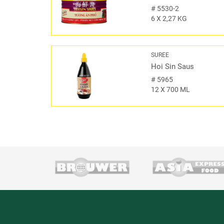
#
5530-2
6 X 2,27 KG
SUREE
Hoi Sin Saus
#
5965
12 X 700 ML