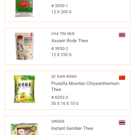
#
3950-1
12 X 200 G
CHA TRA MUE
Assam Rode Thee
#
3950-2
12 X 250 G
GE XIAN WENG
Prunella Moerbei Chrysanthemum
Thee
#
6053-3
30 X 16 X 10 G
GINGEN
Instant Gember Thee