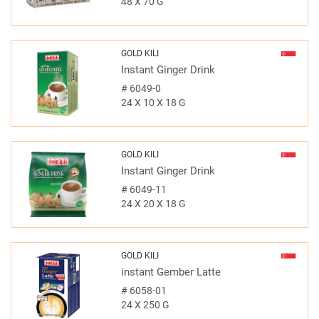
48 X 70 G
GOLD KILI
Instant Ginger Drink
#
6049-0
24 X 10 X 18 G
GOLD KILI
Instant Ginger Drink
#
6049-11
24 X 20 X 18 G
GOLD KILI
instant Gember Latte
#
6058-01
24 X 250 G