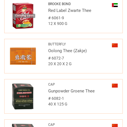
BROOKE BOND
Red Label Zwarte Thee
Coming soon
#
6061-9
12 X 900 G
BUTTERFLY
Oolong Thee (Zakje)
#
6072-7
20 X 20 X 2 G
CAP
Gunpowder Groene Thee
#
6082-1
40 X 125 G
CAP