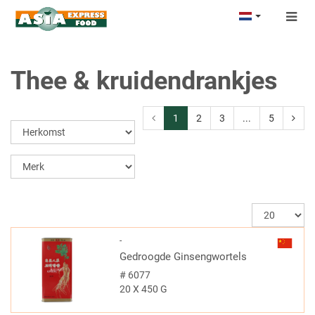
Togg
navig
Thee & kruidendrankjes
1
2
3
...
5
-
Gedroogde Ginsengwortels
#
6077
20 X 450 G