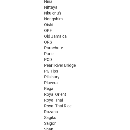
Nina
Nittaya
Nkulenu's
Nongshim
Oishi
OKF
Old Jamaica
ORS
Parachute
Parle
PCD
Pearl River Bridge
PG Tips
Pillsbury
Pluvera
Regal
Royal Orient
Royal Thai
Royal Thai Rice
Rozana
Sagiko
Saigon
Shan