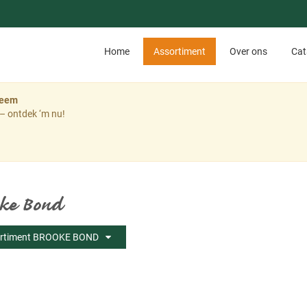
Home
Assortiment
Over ons
Cat
teem
– ontdek ‘m nu!
ke Bond
rtiment BROOKE BOND