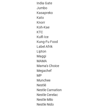
India Gate
Jumbo
Kasapreko
Kato
Knorr
Koh-Kae
KTC
Kulfi Ice
Kung-Fu Food
Label Afrik
Lipton
Maggi
MAMA
Mama's Choice
Megachef
MP
Munchee
Nestlé
Nestle Carnation
Nestle Cerelac
Nestle Milo
Nestle Nido