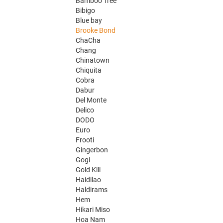
Bamboo Tree
Bibigo
Blue bay
Brooke Bond
ChaCha
Chang
Chinatown
Chiquita
Cobra
Dabur
Del Monte
Delico
DODO
Euro
Frooti
Gingerbon
Gogi
Gold Kili
Haidilao
Haldirams
Hem
Hikari Miso
Hoa Nam