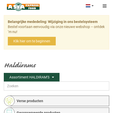
Togg
navig
Belangrijke mededeling: Wijziging in ons bestelsysteem
Bestel voortaan eenvoudig via onze nieuwe webshop – ontdek
‘m nu!
Klik hier om te beginnen
Haldirams
Assortiment HALDIRAM'S
Verse producten
Geconserveerde producten