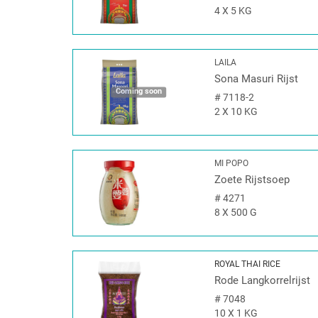
4 X 5 KG
LAILA
Sona Masuri Rijst
Coming soon
#
7118-2
2 X 10 KG
MI POPO
Zoete Rijstsoep
#
4271
8 X 500 G
ROYAL THAI RICE
Rode Langkorrelrijst
#
7048
10 X 1 KG