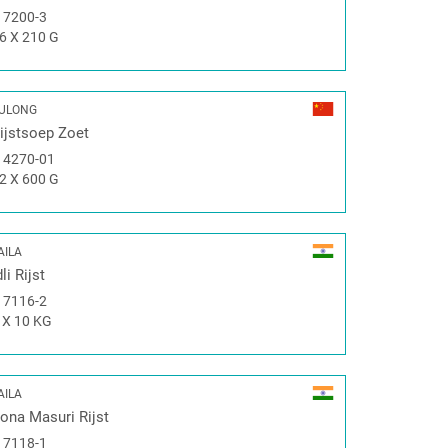
#
7200-3
6 X 210 G
ULONG
ijstsoep Zoet
#
4270-01
2 X 600 G
AILA
dli Rijst
#
7116-2
 X 10 KG
AILA
ona Masuri Rijst
#
7118-1