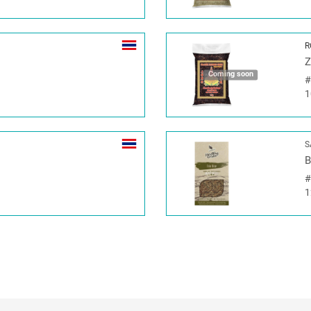
R
Z
Coming soon
1
S
B
1