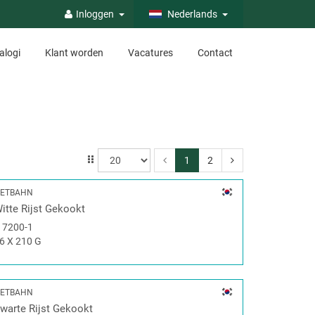
Inloggen
Nederlands
alogi
Klant worden
Vacatures
Contact
1
2
ETBAHN
itte Rijst Gekookt
#
7200-1
6 X 210 G
ETBAHN
warte Rijst Gekookt