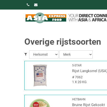
Overige rijstsoorten
5-STAR
Rijst Langkorrel (USA
#
7062
1 X 20 KG
HETBAHN
Bruine Rijst Gekookt