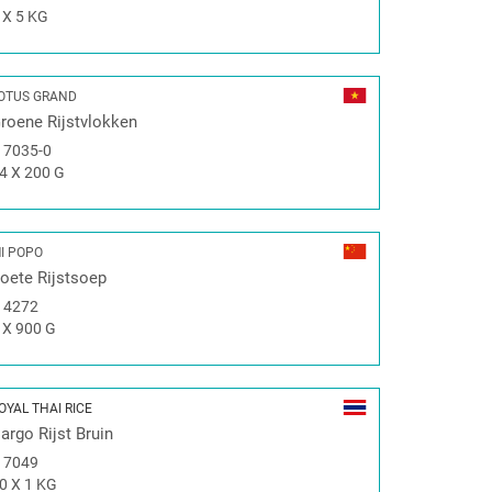
 X 5 KG
OTUS GRAND
roene Rijstvlokken
#
7035-0
4 X 200 G
I POPO
oete Rijstsoep
#
4272
 X 900 G
OYAL THAI RICE
argo Rijst Bruin
#
7049
0 X 1 KG