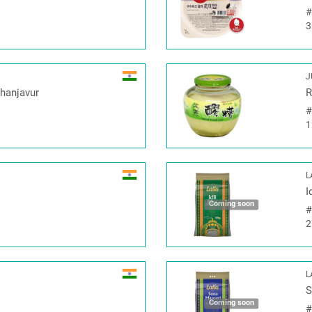
3
J
Thanjavur
R
1
L
I
Coming soon
2
L
S
Coming soon