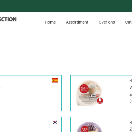
Home
Assortiment
Over ons
Cat
H
)
W
3
H
Z