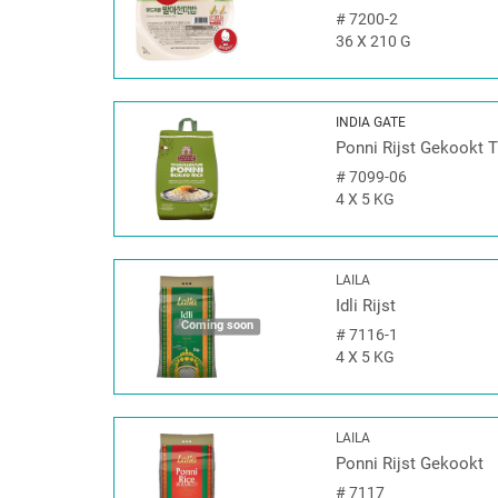
#
7200-2
36 X 210 G
INDIA GATE
Ponni Rijst Gekookt 
#
7099-06
4 X 5 KG
LAILA
Idli Rijst
Coming soon
#
7116-1
4 X 5 KG
LAILA
Ponni Rijst Gekookt
#
7117