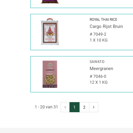
ROYAL THAI RICE
Cargo Rijst Bruin
#
7049-2
1 X 10 KG
SAWAT-D
Meergranen
#
7046-0
12 X 1 KG
1 - 20 van 31
1
2