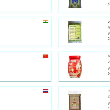
4
L
G
2
M
Z
6
R
C
1