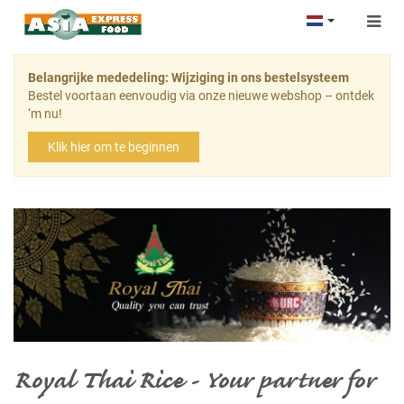
Togg
navig
Belangrijke mededeling: Wijziging in ons bestelsysteem
Bestel voortaan eenvoudig via onze nieuwe webshop – ontdek
‘m nu!
Klik hier om te beginnen
Royal Thai Rice - Your partner for