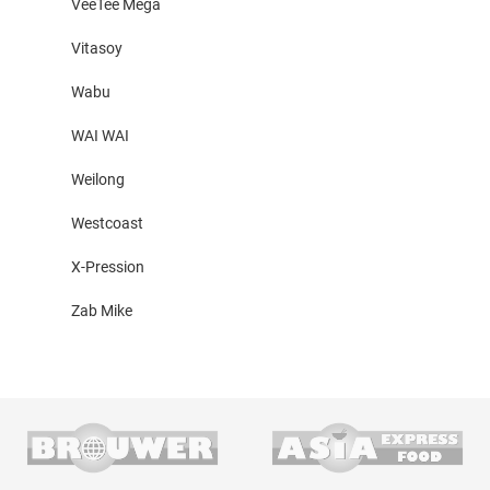
VeeTee Mega
Vitasoy
Wabu
WAI WAI
Weilong
Westcoast
X-Pression
Zab Mike