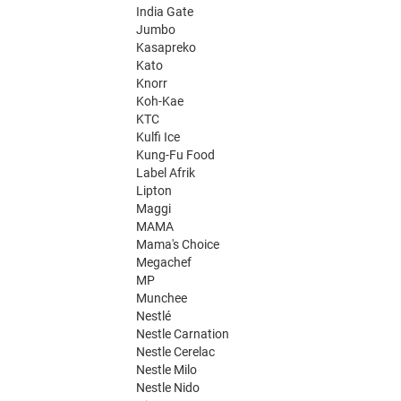
India Gate
Jumbo
Kasapreko
Kato
Knorr
Koh-Kae
KTC
Kulfi Ice
Kung-Fu Food
Label Afrik
Lipton
Maggi
MAMA
Mama's Choice
Megachef
MP
Munchee
Nestlé
Nestle Carnation
Nestle Cerelac
Nestle Milo
Nestle Nido