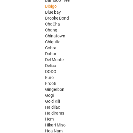
Bamboo Tree
Bibigo
Blue bay
Brooke Bond
ChaCha
Chang
Chinatown
Chiquita
Cobra
Dabur
Del Monte
Delico
DODO
Euro
Frooti
Gingerbon
Gogi
Gold Kili
Haidilao
Haldirams
Hem
Hikari Miso
Hoa Nam