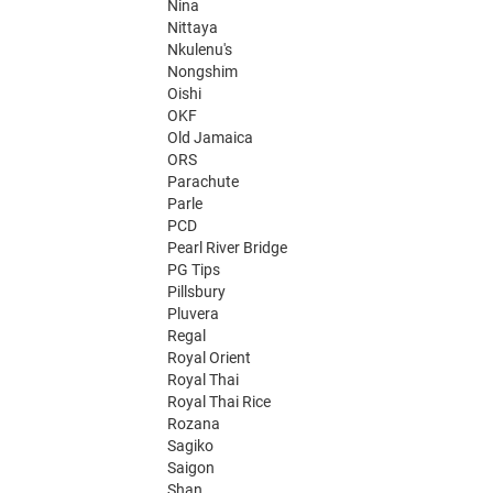
Nina
Nittaya
Nkulenu's
Nongshim
Oishi
OKF
Old Jamaica
ORS
Parachute
Parle
PCD
Pearl River Bridge
PG Tips
Pillsbury
Pluvera
Regal
Royal Orient
Royal Thai
Royal Thai Rice
Rozana
Sagiko
Saigon
Shan