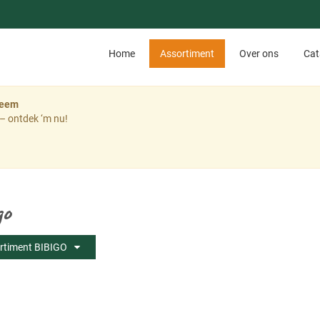
Home
Assortiment
Over ons
Cat
teem
– ontdek ‘m nu!
go
rtiment BIBIGO